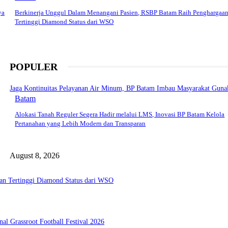
ya
Berkinerja Unggul Dalam Menangani Pasien, RSBP Batam Raih Penghargaa
Tertinggi Diamond Status dari WSO
POPULER
Jaga Kontinuitas Pelayanan Air Minum, BP Batam Imbau Masyarakat Gunak
Batam
Alokasi Tanah Reguler Segera Hadir melalui LMS, Inovasi BP Batam Kelola
Pertanahan yang Lebih Modern dan Transparan
August 8, 2026
an Tertinggi Diamond Status dari WSO
l Grassroot Football Festival 2026