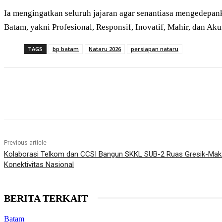
Ia mengingatkan seluruh jajaran agar senantiasa mengedepan
Batam, yakni Profesional, Responsif, Inovatif, Mahir, dan Akur
TAGS
bp batam
Nataru 2026
persiapan nataru
Share
Previous article
Kolaborasi Telkom dan CCSI Bangun SKKL SUB-2 Ruas Gresik-Mak
Konektivitas Nasional
BERITA TERKAIT
Batam