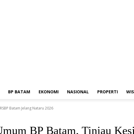
dia Siber
Standar Perlindungan Profesi Wartawan
BP BATAM
EKONOMI
NASIONAL
PROPERTI
WI
RSBP Batam Jelang Nataru 2026
Umum BP Batam, Tinjau Kes