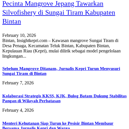
Pecinta Mangrove Jepang Tawarkan
Silvofishery di Sungai Tiram Kabupaten
Bintan
February 10, 2026
Bintan, Insightkepri.com – Kawasan mangrove Sungai Tiram di
Desa Penaga, Kecamatan Teluk Bintan, Kabupaten Bintan,
Kepulauan Riau (Kepri), mulai dilirik sebagai model pengelolaan
lingkungan...
Sebelum Mangrove Ditanam, Jurnalis Kepri Turun Menyusuri
Sungai Tiram di Bintan
February 7, 2026
Kolaborasi Strategis KKSS, KJK, Bulog Batam Dukung Stabilitas
Pangan di Wilayah Perbatasan
February 4, 2026
Menteri Kehutanan Siap Turun ke Pesisir Bintan Membaur
Bersama Jurnalis Kepri dan Warga