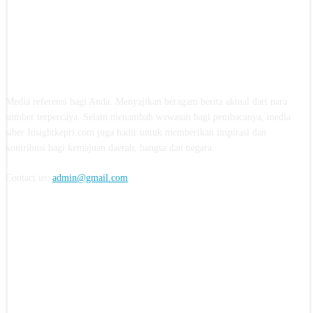
ABOUT US
Media referensi bagi Anda. Menyajikan beragam berita aktual dari nara
sumber terpercaya. Selain menambah wawasan bagi pembacanya, media
siber Insightkepri.com juga hadir untuk memberikan inspirasi dan
kontribusi bagi kemajuan daerah, bangsa dan negara.
Contact us:
admin@gmail.com
FOLLOW US