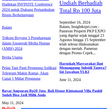
Undiah Berhadiah
Hadirkan INFINITE Conference
Total Rp 100 Juta
2024 untuk Dukung Pertumbuhan
Bisnis Berkelanjutan
September 16, 2024
Batam, Insightkepri.com -
Batam
Pameran Properti PKP EXPO
yang digelar sejak tanggal 23
Telkom Boyong 3 Penghargaan
Agustus hingga 15 September
dalam Anugerah Media Humas
telah selesai dilaksanakan
(AMH) 2024
dengan meriah. Pameran
dengan Promo Cepek...
Berita Utama
Haruskah Masyarakat Ikut
Menanggung Subsidi Tapera?
Pelan Tapi Pasti Pengguna Aplikasi
Ini Jawaban YLKI
Telegram Makin Ramai, Akan
Capai 1 Miliar Pengguna
June 11, 2024
Bayar Angsuran Rp20 Juta, Bali House Kintamani Villa Panbil
Sudah Bisa Jadi Milik Anda
May 11, 2024
Politik