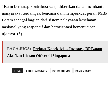
“Kami berharap kontribusi yang diberikan dapat membantu
masyarakat terdampak bencana dan memperkuat peran RSBP
Batam sebagai bagian dari sistem pelayanan kesehatan
nasional yang responsif dan berorientasi kemanusiaan,”
ujarnya. (*)
BACA JUGA:
Perkuat Konektivitas Investasi, BP Batam
Aktifkan Liaison Officer di Singapura
TAGS
Banjir sumatera
Relawan rsbp
Rsbp batam