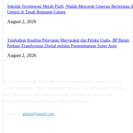
Sekolah Terintegrasi Merah Putih, Wadah Mencetak Generasi Berprestasi 
Unggul di Tanah Rempang-Galang
August 2, 2026
Tingkatkan Kualitas Pelayanan Masyarakat dan Pelaku Usaha, BP Batam
Perkuat Transformasi Digital melalui Pengembangan Super Apps
August 2, 2026
ABOUT US
Media referensi bagi Anda. Menyajikan beragam berita aktual dari nara
sumber terpercaya. Selain menambah wawasan bagi pembacanya, media
siber Insightkepri.com juga hadir untuk memberikan inspirasi dan
kontribusi bagi kemajuan daerah, bangsa dan negara.
Contact us:
admin@gmail.com