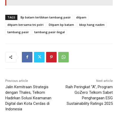
TAGS
Bp batam tertibkan tambang pasir
ditpam
ditpam bersama tni polri
Ditpam bp batam
kkop hang nadim
tambang pasir
tambang pasir ilegal
Previous article
Next article
Jalin Kemitraan Strategis
Raih Peringkat “A”, Program
dengan Thales, Telkom
GoZero Telkom Sabet
Hadirkan Solusi Keamanan
Penghargaan ESG
Digital dan Kota Cerdas di
Sustainability Ratings 2025
Indonesia