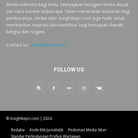
Media referensi bagi Anda. Menyajikan beragam berita aktual
dari nara sumber terpercaya. Selain menambah wawasan bagi
pembacanya, media siber Insightkepri.com juga hadir untuk
memberikan inspirasi dan kontribusi bagi kemajuan daerah,
bangsa dan negara.
Contact us:
admin@gmail.com
FOLLOW US
© insightkepri.com | 2024
Redaksi
Kode Etik Jurnalistik
Pedoman Media Siber
Standar Perlindungan Profesi Wartawan