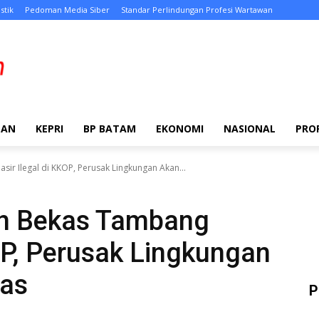
stik
Pedoman Media Siber
Standar Perlindungan Profesi Wartawan
TAN
KEPRI
BP BATAM
EKONOMI
NASIONAL
PRO
ir Ilegal di KKOP, Perusak Lingkungan Akan...
an Bekas Tambang
KOP, Perusak Lingkungan
gas
P