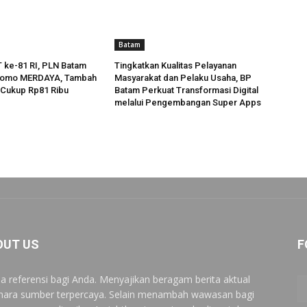
Batam
 ke-81 RI, PLN Batam
Tingkatkan Kualitas Pelayanan
romo MERDAYA, Tambah
Masyarakat dan Pelaku Usaha, BP
k Cukup Rp81 Ribu
Batam Perkuat Transformasi Digital
melalui Pengembangan Super Apps
OUT US
F
a referensi bagi Anda. Menyajikan beragam berita aktual
 nara sumber terpercaya. Selain menambah wawasan bagi