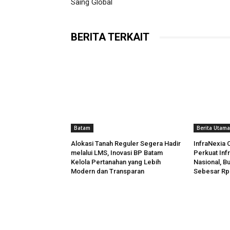
Saing Global
BERITA TERKAIT
Batam
Berita Utama
Alokasi Tanah Reguler Segera Hadir
InfraNexia C
melalui LMS, Inovasi BP Batam
Perkuat Infr
Kelola Pertanahan yang Lebih
Nasional, 
Modern dan Transparan
Sebesar Rp7