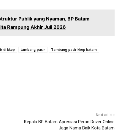
astruktur Publik yang Nyaman, BP Batam
lita Rampung Akhir Juli 2026
r di kkop
tambang pasir
Tambang pasir kkop batam
Next article
Kepala BP Batam Apresiasi Peran Driver Online
Jaga Nama Baik Kota Batam