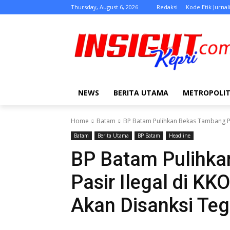
Thursday, August 6, 2026
Redaksi
Kode Etik Jurnali
NEWS
BERITA UTAMA
METROPOLI
Home
Batam
BP Batam Pulihkan Bekas Tambang Pas
Batam
Berita Utama
BP Batam
Headline
BP Batam Pulihk
Pasir Ilegal di K
Akan Disanksi Te