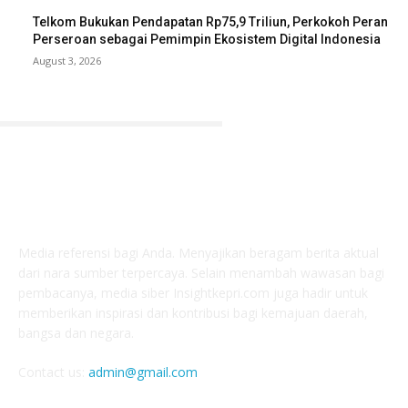
Telkom Bukukan Pendapatan Rp75,9 Triliun, Perkokoh Peran
Perseroan sebagai Pemimpin Ekosistem Digital Indonesia
August 3, 2026
ABOUT US
Media referensi bagi Anda. Menyajikan beragam berita aktual
dari nara sumber terpercaya. Selain menambah wawasan bagi
pembacanya, media siber Insightkepri.com juga hadir untuk
memberikan inspirasi dan kontribusi bagi kemajuan daerah,
bangsa dan negara.
Contact us:
admin@gmail.com