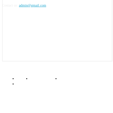
Contact us:
admin@gmail.com
FOLLOW US
© insightkepri.com | 2024
Redaksi
Kode Etik Jurnalistik
Pedoman Media Siber
Standar Perlindungan Profesi Wartawan