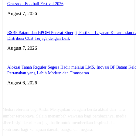
Grassroot Football Festival 2026
August 7, 2026
RSBP Batam dan BPOM Pererat Sinergi, Pastikan Layanan Kefarmasian d
Distribusi Obat Terjaga dengan Baik
August 7, 2026
Alokasi Tanah Reguler Segera Hadir melalui LMS, Inovasi BP Batam Kelo
Pertanahan yang Lebih Modern dan Transparan
August 6, 2026
ABOUT US
Media referensi bagi Anda. Menyajikan beragam berita aktual dari nara
sumber terpercaya. Selain menambah wawasan bagi pembacanya, media
siber Insightkepri.com juga hadir untuk memberikan inspirasi dan
kontribusi bagi kemajuan daerah, bangsa dan negara.