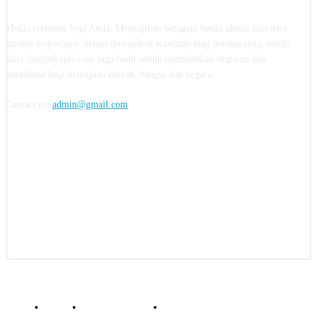
Media referensi bagi Anda. Menyajikan beragam berita aktual dari nara
sumber terpercaya. Selain menambah wawasan bagi pembacanya, media
siber Insightkepri.com juga hadir untuk memberikan inspirasi dan
kontribusi bagi kemajuan daerah, bangsa dan negara.
Contact us:
admin@gmail.com
FOLLOW US
© insightkepri.com | 2024
Redaksi
Kode Etik Jurnalistik
Pedoman Media Siber