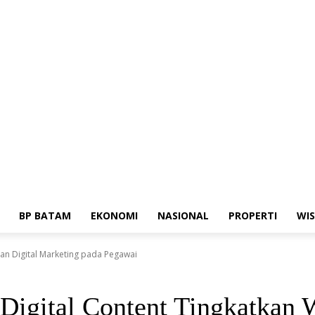
edia Siber
Standar Perlindungan Profesi Wartawan
BP BATAM
EKONOMI
NASIONAL
PROPERTI
WI
an Digital Marketing pada Pegawai
Digital Content Tingkatkan 