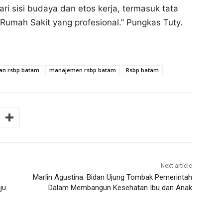
ri sisi budaya dan etos kerja, termasuk tata
Rumah Sakit yang profesional.” Pungkas Tuty.
an rsbp batam
manajemen rsbp batam
Rsbp batam
Next article
Marlin Agustina: Bidan Ujung Tombak Pemerintah
ju
Dalam Membangun Kesehatan Ibu dan Anak