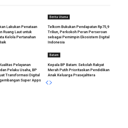
Berita Utama
kan Lakukan Penataan
Telkom Bukukan Pendapatan Rp75,9
n Ruang Laut untuk
Triliun, Perkokoh Peran Perseroan
ta Kelola Pertanahan
sebagai Pemimpin Ekosistem Digital
Baik
Indonesia
Batam
Kualitas Pelayanan
Kepala BP Batam: Sekolah Rakyat
dan Pelaku Usaha, BP
Merah Putih Prioritaskan Pendidikan
at Transformasi Digital
Anak Keluarga Prasejahtera
ngembangan Super Apps
OUT US
F