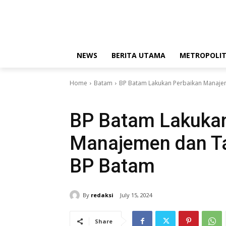
Thursday, August 6, 2026
Redaksi
Kode Etik Jurnali
NEWS
BERITA UTAMA
METROPOLI
Home
Batam
BP Batam Lakukan Perbaikan Manajem
Batam
Berita Utama
BP Batam
Ekonomi dan Bisnis
K
BP Batam Lakukan
Manajemen dan Ta
BP Batam
By
redaksi
July 15, 2024
Share