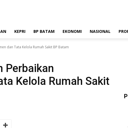
stik
Pedoman Media Siber
Standar Perlindungan Profesi Wartawan
TAN
KEPRI
BP BATAM
EKONOMI
NASIONAL
PRO
en dan Tata Kelola Rumah Sakit BP Batam
ota Batam
 Perbaikan
ta Kelola Rumah Sakit
P