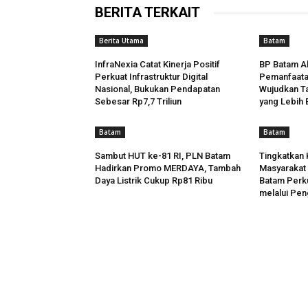
BERITA TERKAIT
Berita Utama
Batam
InfraNexia Catat Kinerja Positif
BP Batam A
Perkuat Infrastruktur Digital
Pemanfaata
Nasional, Bukukan Pendapatan
Wujudkan Ta
Sebesar Rp7,7 Triliun
yang Lebih 
Batam
Batam
Sambut HUT ke-81 RI, PLN Batam
Tingkatkan 
Hadirkan Promo MERDAYA, Tambah
Masyarakat 
Daya Listrik Cukup Rp81 Ribu
Batam Perku
melalui Pe
AB