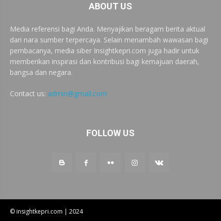
ABOUT US
Media referensi bagi Anda. Menyajikan beragam berita aktual
dari nara sumber terpercaya. Selain menambah wawasan bagi
pembacanya, media siber Insightkepri.com juga hadir untuk
memberikan inspirasi dan kontribusi bagi kemajuan daerah,
bangsa dan negara.
Contact us:
admin@gmail.com
FOLLOW US
© insightkepri.com | 2024