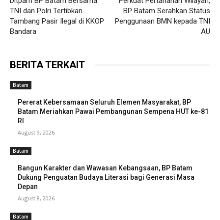
Ditpam BP Batam Bersama
Perkuat Pertahanan Wilayah,
TNI dan Polri Tertibkan
BP Batam Serahkan Status
Tambang Pasir Ilegal di KKOP
Penggunaan BMN kepada TNI
Bandara
AU
BERITA TERKAIT
Batam
Pererat Kebersamaan Seluruh Elemen Masyarakat, BP
Batam Meriahkan Pawai Pembangunan Sempena HUT ke-81
RI
August 9, 2026
Batam
Bangun Karakter dan Wawasan Kebangsaan, BP Batam
Dukung Penguatan Budaya Literasi bagi Generasi Masa
Depan
August 8, 2026
Batam