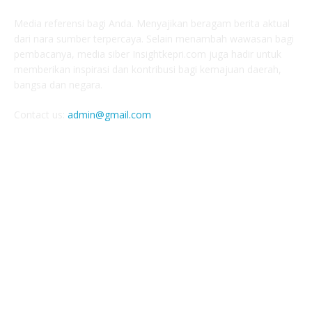
Media referensi bagi Anda. Menyajikan beragam berita aktual
dari nara sumber terpercaya. Selain menambah wawasan bagi
pembacanya, media siber Insightkepri.com juga hadir untuk
memberikan inspirasi dan kontribusi bagi kemajuan daerah,
bangsa dan negara.
Contact us:
admin@gmail.com
FOLLOW US
© insightkepri.com | 2024
Redaksi
Kode Etik Jurnalistik
Pedoman Media Siber