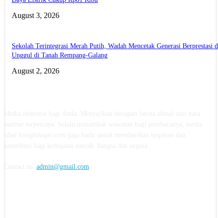
August 3, 2026
Sekolah Terintegrasi Merah Putih, Wadah Mencetak Generasi Berprestasi 
Unggul di Tanah Rempang-Galang
August 2, 2026
ABOUT US
Media referensi bagi Anda. Menyajikan beragam berita aktual dari nara
sumber terpercaya. Selain menambah wawasan bagi pembacanya, media
siber Insightkepri.com juga hadir untuk memberikan inspirasi dan
kontribusi bagi kemajuan daerah, bangsa dan negara.
Contact us:
admin@gmail.com
FOLLOW US