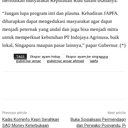
melibatkan masyarakat Kepulauan Riau dalam usahanya.
“Jangan lupa program inti dan plasma. Kehadiran JAPFA
diharapkan dapat mengedukasi masyarakat agar dapat
menjadi peternak yang andal dan juga bisa menjadi mitra
untuk memperkuat kebutuhan PT Indojaya Agrinusa, baik
lokal, Singapura maupun pasar lainnya,” papar Gubernur. (*)
TAGS
Ekspor ayam hidup
Ekspor ayam ke singapura
gubernur ansar
gubernur ansar ahmad
Japfa
Previous article
Next article
Kadis Kominfo Kepri Serahkan
Buka Sosialisasi Permendagri
SAQ Monev Keterbukaan
dan Perwako Posyandu, Pj