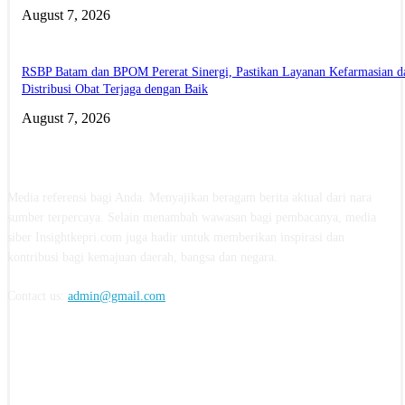
August 7, 2026
RSBP Batam dan BPOM Pererat Sinergi, Pastikan Layanan Kefarmasian d
Distribusi Obat Terjaga dengan Baik
August 7, 2026
ABOUT US
Media referensi bagi Anda. Menyajikan beragam berita aktual dari nara
sumber terpercaya. Selain menambah wawasan bagi pembacanya, media
siber Insightkepri.com juga hadir untuk memberikan inspirasi dan
kontribusi bagi kemajuan daerah, bangsa dan negara.
Contact us:
admin@gmail.com
FOLLOW US