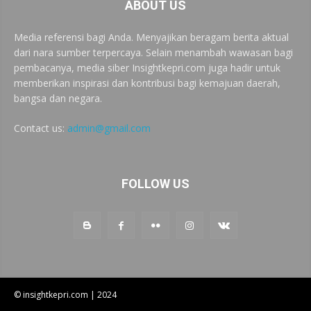
ABOUT US
Media referensi bagi Anda. Menyajikan beragam berita aktual
dari nara sumber terpercaya. Selain menambah wawasan bagi
pembacanya, media siber Insightkepri.com juga hadir untuk
memberikan inspirasi dan kontribusi bagi kemajuan daerah,
bangsa dan negara.
Contact us:
admin@gmail.com
FOLLOW US
© insightkepri.com | 2024