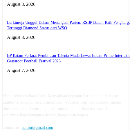
August 8, 2026
Berkinerja Unggul Dalam Menangani Pasien, RSBP Batam Raih Pengharg
Tertinggi Diamond Status dari WSO
August 8, 2026
BP Batam Perkuat Pembinaan Talenta Muda Lewat Batam Prime Internati
Grassroot Football Festival 2026
August 7, 2026
ABOUT US
Media referensi bagi Anda. Menyajikan beragam berita aktual dari nara
sumber terpercaya. Selain menambah wawasan bagi pembacanya, media
siber Insightkepri.com juga hadir untuk memberikan inspirasi dan
kontribusi bagi kemajuan daerah, bangsa dan negara.
Contact us:
admin@gmail.com