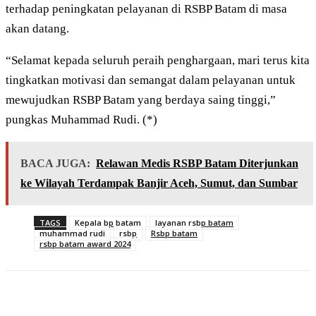
terhadap peningkatan pelayanan di RSBP Batam di masa
akan datang.
“Selamat kepada seluruh peraih penghargaan, mari terus kita
tingkatkan motivasi dan semangat dalam pelayanan untuk
mewujudkan RSBP Batam yang berdaya saing tinggi,”
pungkas Muhammad Rudi. (*)
BACA JUGA:
Relawan Medis RSBP Batam Diterjunkan
ke Wilayah Terdampak Banjir Aceh, Sumut, dan Sumbar
TAGS
Kepala bp batam
layanan rsbp batam
muhammad rudi
rsbp
Rsbp batam
rsbp batam award 2024