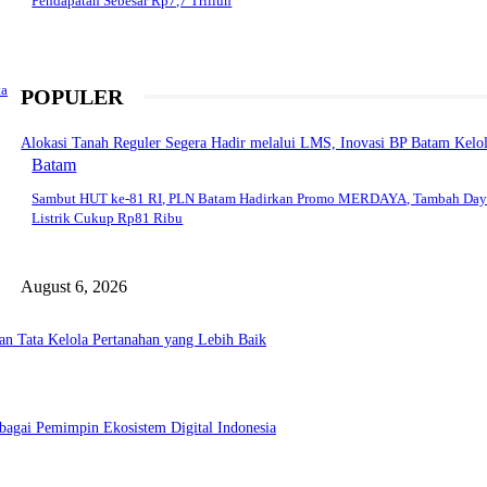
Pendapatan Sebesar Rp7,7 Triliun
ta
POPULER
Alokasi Tanah Reguler Segera Hadir melalui LMS, Inovasi BP Batam Kelo
Batam
Sambut HUT ke-81 RI, PLN Batam Hadirkan Promo MERDAYA, Tambah Day
Listrik Cukup Rp81 Ribu
August 6, 2026
n Tata Kelola Pertanahan yang Lebih Baik
bagai Pemimpin Ekosistem Digital Indonesia