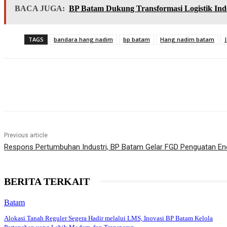
BACA JUGA:
BP Batam Dukung Transformasi Logistik Indo
TAGS
bandara hang nadim
bp batam
Hang nadim batam
Share
Previous article
Respons Pertumbuhan Industri, BP Batam Gelar FGD Penguatan En
BERITA TERKAIT
Batam
Alokasi Tanah Reguler Segera Hadir melalui LMS, Inovasi BP Batam Kelola