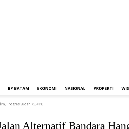
ia Siber
Standar Perlindungan Profesi Wartawan
BP BATAM
EKONOMI
NASIONAL
PROPERTI
WI
dim, Progres Sudah 75,41%
alan Alternatif Bandara Han