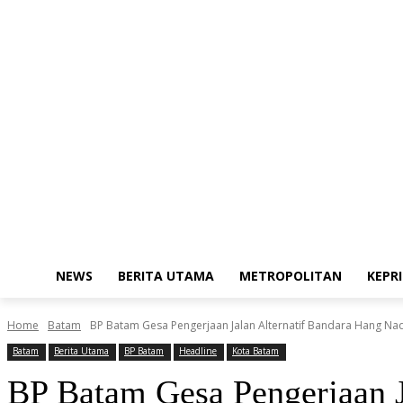
Friday, August 7, 2026
Redaksi
Kode Etik Jurnalistik
Pedoman Med
NEWS
BERITA UTAMA
METROPOLITAN
KEPRI
Home
Batam
BP Batam Gesa Pengerjaan Jalan Alternatif Bandara Hang Na
Batam
Berita Utama
BP Batam
Headline
Kota Batam
BP Batam Gesa Pengerjaan J