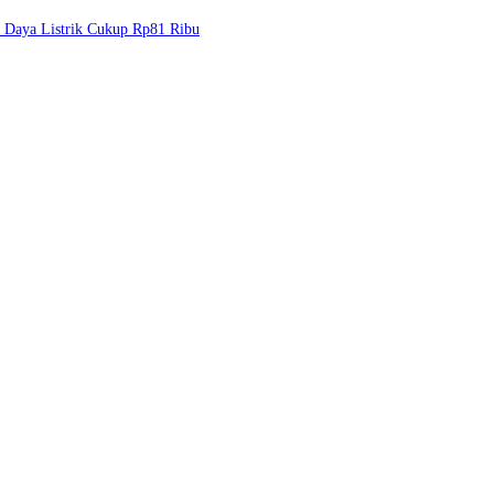
aya Listrik Cukup Rp81 Ribu