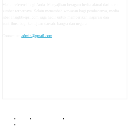
Media referensi bagi Anda. Menyajikan beragam berita aktual dari nara
sumber terpercaya. Selain menambah wawasan bagi pembacanya, media
siber Insightkepri.com juga hadir untuk memberikan inspirasi dan
kontribusi bagi kemajuan daerah, bangsa dan negara.
Contact us:
admin@gmail.com
FOLLOW US
© insightkepri.com | 2024
Redaksi
Kode Etik Jurnalistik
Pedoman Media Siber
Standar Perlindungan Profesi Wartawan