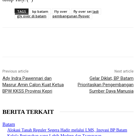
TAGS
bp batam
Fly over
fly over sei ladi
gly over di batam
pembangunan flyover
Previous article
Next article
Ady Indra Pawennari dan
Gelar Diklat, BP Batam
Masrur Amin Calon Kuat Ketua
Prioritaskan Pengembangan
BPW KKSS Provinsi Kepri
Sumber Daya Manusia
BERITA TERKAIT
Batam
Alokasi Tanah Reguler Segera Hadir melalui LMS, Inovasi BP Batam
Kelola Pertanahan yang Lebih Modern dan Transparan