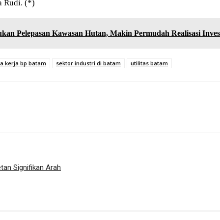
a Rudi. (*)
an Pelepasan Kawasan Hutan, Makin Permudah Realisasi Inves
a kerja bp batam
sektor industri di batam
utilitas batam
tan Signifikan Arah