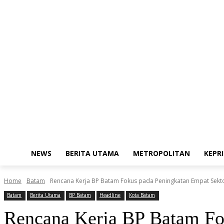
Saturday, August 8, 2026
Redaksi
Kode Etik Jurnalistik
Pedoman M
NEWS
BERITA UTAMA
METROPOLITAN
KEPRI
Home
Batam
Rencana Kerja BP Batam Fokus pada Peningkatan Empat Sektor 
Batam
Berita Utama
BP Batam
Headline
Kota Batam
Rencana Kerja BP Batam Fok