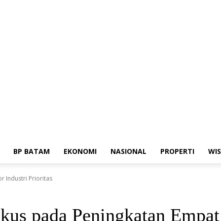
edia Siber
Standar Perlindungan Profesi Wartawan
BP BATAM
EKONOMI
NASIONAL
PROPERTI
WI
Industri Prioritas
us pada Peningkatan Empat Se