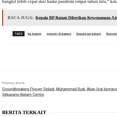
bangkit lebih cepat dari badai pandemi empat tahun lalu,” kat
BACA JUGA:
Kepala BP Batam Diberikan Kewenangan Ajuk
TAGS
bp batam
industri di batam
Kepala bp batam
Rencan
Share
Previous article
Groundbreaking Flyover Seiladi, Muhammad Rudi: Akan Urai kemace
Sekupang-Batam Centre
BERITA TERKAIT