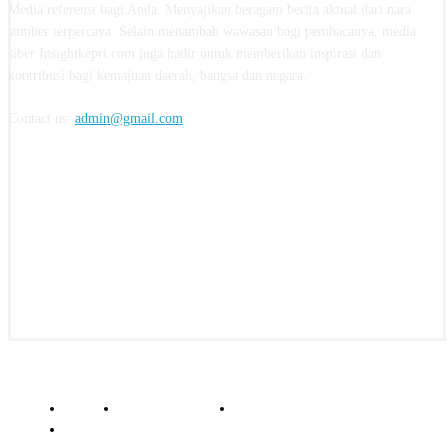
Media referensi bagi Anda. Menyajikan beragam berita aktual dari nara
sumber terpercaya. Selain menambah wawasan bagi pembacanya, media
siber Insightkepri.com juga hadir untuk memberikan inspirasi dan
kontribusi bagi kemajuan daerah, bangsa dan negara.
Contact us:
admin@gmail.com
FOLLOW US
© insightkepri.com | 2024
Redaksi
Kode Etik Jurnalistik
Pedoman Media Siber
Standar Perlindungan Profesi Wartawan