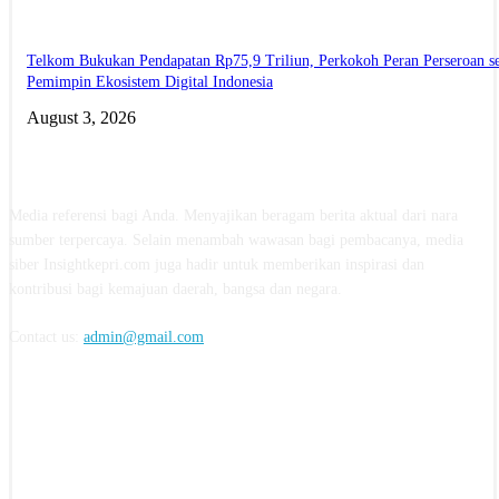
Telkom Bukukan Pendapatan Rp75,9 Triliun, Perkokoh Peran Perseroan s
Pemimpin Ekosistem Digital Indonesia
August 3, 2026
ABOUT US
Media referensi bagi Anda. Menyajikan beragam berita aktual dari nara
sumber terpercaya. Selain menambah wawasan bagi pembacanya, media
siber Insightkepri.com juga hadir untuk memberikan inspirasi dan
kontribusi bagi kemajuan daerah, bangsa dan negara.
Contact us:
admin@gmail.com
FOLLOW US