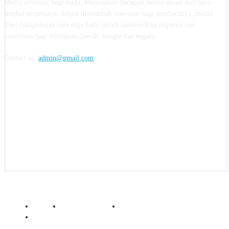
Media referensi bagi Anda. Menyajikan beragam berita aktual dari nara
sumber terpercaya. Selain menambah wawasan bagi pembacanya, media
siber Insightkepri.com juga hadir untuk memberikan inspirasi dan
kontribusi bagi kemajuan daerah, bangsa dan negara.
Contact us:
admin@gmail.com
FOLLOW US
© insightkepri.com | 2024
Redaksi
Kode Etik Jurnalistik
Pedoman Media Siber
Standar Perlindungan Profesi Wartawan