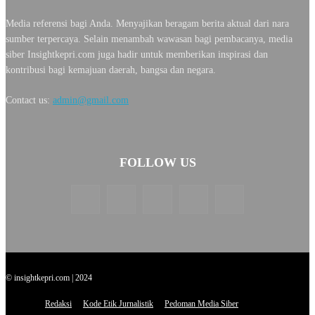
Media referensi bagi Anda. Menyajikan beragam berita aktual dari nara
sumber terpercaya. Selain menambah wawasan bagi pembacanya, media
siber Insightkepri.com juga hadir untuk memberikan inspirasi dan
kontribusi bagi kemajuan daerah, bangsa dan negara.
Contact us:
admin@gmail.com
FOLLOW US
© insightkepri.com | 2024
Redaksi
Kode Etik Jurnalistik
Pedoman Media Siber