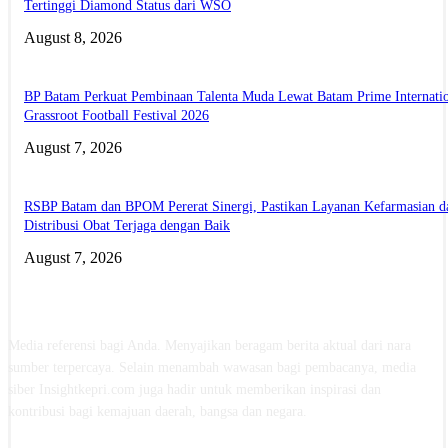
Tertinggi Diamond Status dari WSO
August 8, 2026
BP Batam Perkuat Pembinaan Talenta Muda Lewat Batam Prime Internati
Grassroot Football Festival 2026
August 7, 2026
RSBP Batam dan BPOM Pererat Sinergi, Pastikan Layanan Kefarmasian d
Distribusi Obat Terjaga dengan Baik
August 7, 2026
ABOUT US
Media referensi bagi Anda. Menyajikan beragam berita aktual dari nara
sumber terpercaya. Selain menambah wawasan bagi pembacanya, media
siber Insightkepri.com juga hadir untuk memberikan inspirasi dan
kontribusi bagi kemajuan daerah, bangsa dan negara.