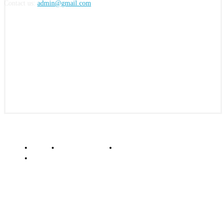
Contact us:
admin@gmail.com
FOLLOW US
© insightkepri.com | 2024
Redaksi
Kode Etik Jurnalistik
Pedoman Media Siber
Standar Perlindungan Profesi Wartawan