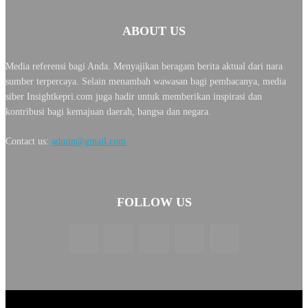
ABOUT US
Media referensi bagi Anda. Menyajikan beragam berita aktual dari nara
sumber terpercaya. Selain menambah wawasan bagi pembacanya, media
siber Insightkepri.com juga hadir untuk memberikan inspirasi dan
kontribusi bagi kemajuan daerah, bangsa dan negara.
Contact us:
admin@gmail.com
FOLLOW US