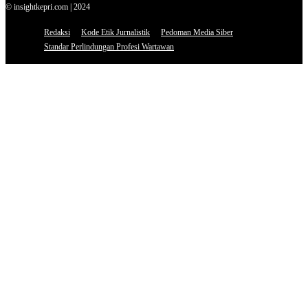
© insightkepri.com | 2024
Redaksi
Kode Etik Jurnalistik
Pedoman Media Siber
Standar Perlindungan Profesi Wartawan