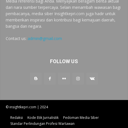
Media referensi bagi Anda. Menyajikan beragam berita aktual
dari nara sumber terpercaya. Selain menambah wawasan bagi
pembacanya, media siber Insightkepri.com juga hadir untuk
memberikan inspirasi dan kontribusi bagi kemajuan daerah,
bangsa dan negara.
Contact us:
admin@gmail.com
FOLLOW US
© insightkepri.com | 2024
Redaksi
Kode Etik Jurnalistik
Pedoman Media Siber
Standar Perlindungan Profesi Wartawan