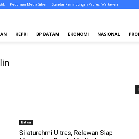
stik
Pedoman Media Siber
Standar Perlindungan Profesi Wartawan
TAN
KEPRI
BP BATAM
EKONOMI
NASIONAL
PRO
lin
Batam
Silaturahmi Ultras, Relawan Siap