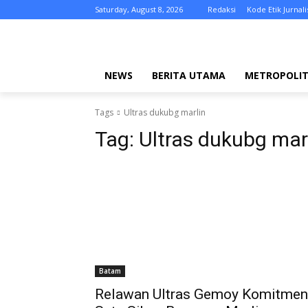
Saturday, August 8, 2026
Redaksi
Kode Etik Jurnali
NEWS
BERITA UTAMA
METROPOLI
Tags
Ultras dukubg marlin
Tag:
Ultras dukubg mar
Batam
Relawan Ultras Gemoy Komitmen