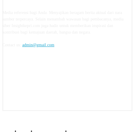
Media referensi bagi Anda. Menyajikan beragam berita aktual dari nara
sumber terpercaya. Selain menambah wawasan bagi pembacanya, media
siber Insightkepri.com juga hadir untuk memberikan inspirasi dan
kontribusi bagi kemajuan daerah, bangsa dan negara.
Contact us:
admin@gmail.com
FOLLOW US
© insightkepri.com | 2024
Redaksi
Kode Etik Jurnalistik
Pedoman Media Siber