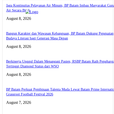
Jaga Kontinuitas Pelayanan Air Minum, BP Batam Imbau Masyarakat Gun
Air Secara Bijak
August 8, 2026
Bangun Karakter dan Wawasan Kebangsaan, BP Batam Dukung Penguatan
Budaya Literasi bagi Generasi Masa Depan
August 8, 2026
Berkinerja Unggul Dalam Menangani Pasien, RSBP Batam Raih Pengharg
Tertinggi Diamond Status dari WSO
August 8, 2026
BP Batam Perkuat Pembinaan Talenta Muda Lewat Batam Prime Internati
Grassroot Football Festival 2026
August 7, 2026
ABOUT US