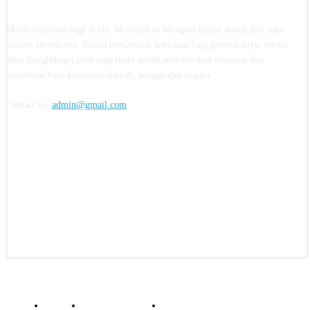
Media referensi bagi Anda. Menyajikan beragam berita aktual dari nara
sumber terpercaya. Selain menambah wawasan bagi pembacanya, media
siber Insightkepri.com juga hadir untuk memberikan inspirasi dan
kontribusi bagi kemajuan daerah, bangsa dan negara.
Contact us:
admin@gmail.com
FOLLOW US
© insightkepri.com | 2024
Redaksi
Kode Etik Jurnalistik
Pedoman Media Siber