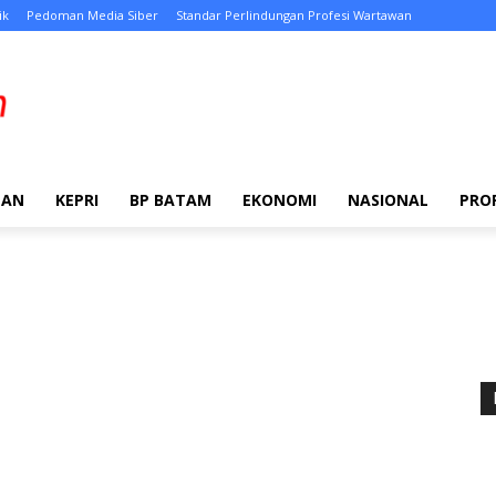
ik
Pedoman Media Siber
Standar Perlindungan Profesi Wartawan
TAN
KEPRI
BP BATAM
EKONOMI
NASIONAL
PRO