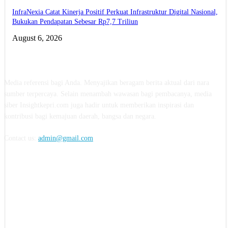
InfraNexia Catat Kinerja Positif Perkuat Infrastruktur Digital Nasional,
Bukukan Pendapatan Sebesar Rp7,7 Triliun
August 6, 2026
ABOUT US
Media referensi bagi Anda. Menyajikan beragam berita aktual dari nara
sumber terpercaya. Selain menambah wawasan bagi pembacanya, media
siber Insightkepri.com juga hadir untuk memberikan inspirasi dan
kontribusi bagi kemajuan daerah, bangsa dan negara.
Contact us:
admin@gmail.com
FOLLOW US