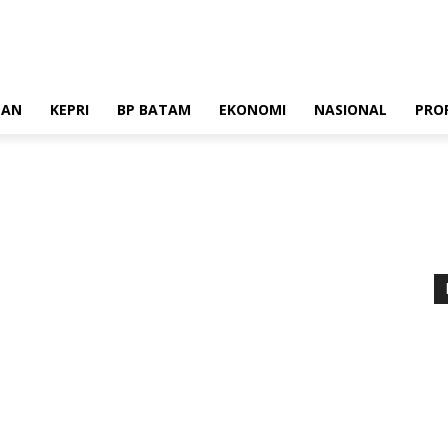
stik
Pedoman Media Siber
Standar Perlindungan Profesi Wartawan
TAN
KEPRI
BP BATAM
EKONOMI
NASIONAL
PRO