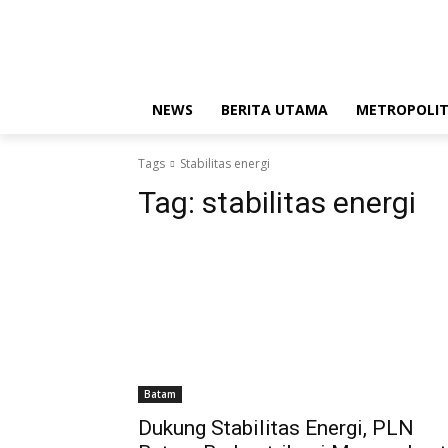
Saturday, August 8, 2026
Redaksi
Kode Etik Jurnali
NEWS
BERITA UTAMA
METROPOLI
Tags
Stabilitas energi
Tag:
stabilitas energi
Batam
Dukung Stabilitas Energi, PLN