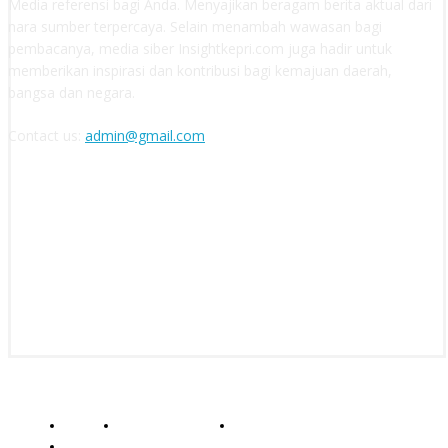
Media referensi bagi Anda. Menyajikan beragam berita aktual dari
nara sumber terpercaya. Selain menambah wawasan bagi
pembacanya, media siber Insightkepri.com juga hadir untuk
memberikan inspirasi dan kontribusi bagi kemajuan daerah,
bangsa dan negara.
Contact us:
admin@gmail.com
FOLLOW US
© insightkepri.com | 2024
Redaksi
Kode Etik Jurnalistik
Pedoman Media Siber
Standar Perlindungan Profesi Wartawan