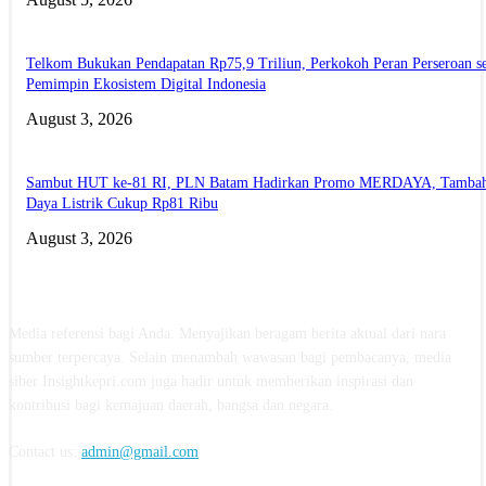
Telkom Bukukan Pendapatan Rp75,9 Triliun, Perkokoh Peran Perseroan s
Pemimpin Ekosistem Digital Indonesia
August 3, 2026
Sambut HUT ke-81 RI, PLN Batam Hadirkan Promo MERDAYA, Tamba
Daya Listrik Cukup Rp81 Ribu
August 3, 2026
ABOUT US
Media referensi bagi Anda. Menyajikan beragam berita aktual dari nara
sumber terpercaya. Selain menambah wawasan bagi pembacanya, media
siber Insightkepri.com juga hadir untuk memberikan inspirasi dan
kontribusi bagi kemajuan daerah, bangsa dan negara.
Contact us:
admin@gmail.com