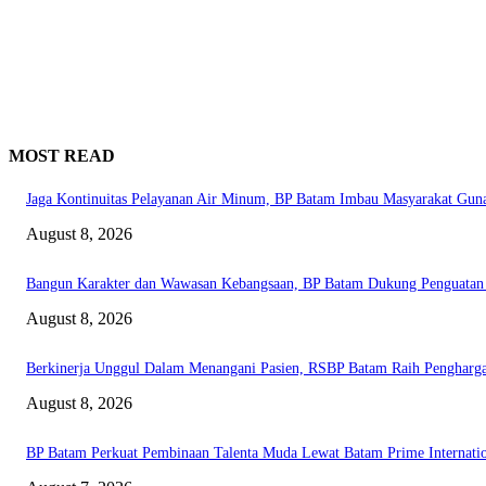
MOST READ
Jaga Kontinuitas Pelayanan Air Minum, BP Batam Imbau Masyarakat Guna
August 8, 2026
Bangun Karakter dan Wawasan Kebangsaan, BP Batam Dukung Penguatan B
August 8, 2026
Berkinerja Unggul Dalam Menangani Pasien, RSBP Batam Raih Pengharga
August 8, 2026
BP Batam Perkuat Pembinaan Talenta Muda Lewat Batam Prime Internation