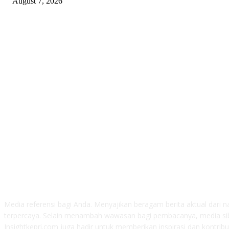
August 7, 2026
ABOUT US
Media referensi bagi Anda. Menyajikan beragam berita aktual dari 
terpercaya. Selain menambah wawasan bagi pembacanya, media si
Insightkepri.com juga hadir untuk memberikan inspirasi dan kontrib