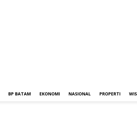
dia Siber
Standar Perlindungan Profesi Wartawan
BP BATAM
EKONOMI
NASIONAL
PROPERTI
WI