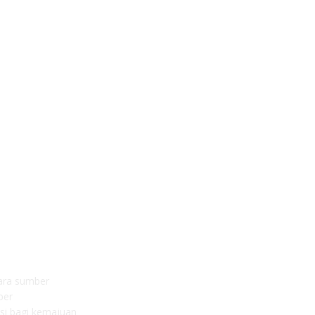
nara sumber
ber
usi bagi kemajuan