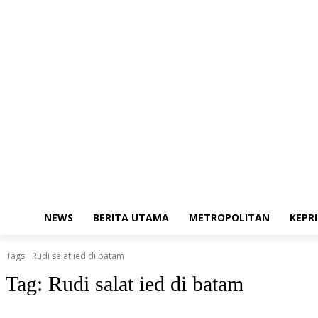
Sunday, August 9, 2026
Redaksi
Kode Etik Jurnalistik
Pedoman Me
NEWS
BERITA UTAMA
METROPOLITAN
KEPRI
Tags
Rudi salat ied di batam
Tag:
Rudi salat ied di batam