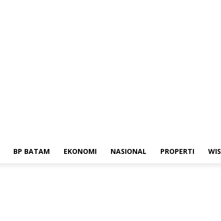
Media Siber
Standar Perlindungan Profesi Wartawan
BP BATAM
EKONOMI
NASIONAL
PROPERTI
WI