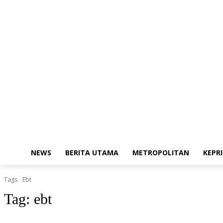
Thursday, August 6, 2026
Redaksi
Kode Etik Jurnalistik
Pedoman 
NEWS
BERITA UTAMA
METROPOLITAN
KEPRI
Tags
Ebt
Tag:
ebt