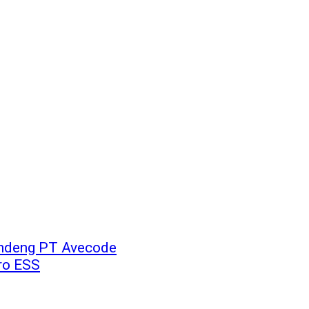
andeng PT Avecode
ro ESS