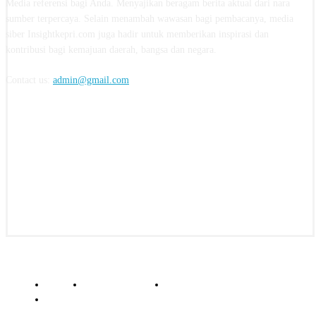
Media referensi bagi Anda. Menyajikan beragam berita aktual dari nara
sumber terpercaya. Selain menambah wawasan bagi pembacanya, media
siber Insightkepri.com juga hadir untuk memberikan inspirasi dan
kontribusi bagi kemajuan daerah, bangsa dan negara.
Contact us:
admin@gmail.com
FOLLOW US
© insightkepri.com | 2024
Redaksi
Kode Etik Jurnalistik
Pedoman Media Siber
Standar Perlindungan Profesi Wartawan