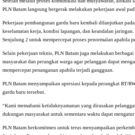
Setelah melalui proses komunikasi dan musyawarah, alokasi l
PLN Batam langsung bergerak melakukan pekerjaan awal pada 
Pekerjaan pembangunan gardu baru kembali dilanjutkan pada 6
keselamatan kerja, kondisi lapangan, dan keandalan jaringa
Senjulung 2 untuk mempercepat proses penormalan apabila pe
Selain pekerjaan teknis, PLN Batam juga melakukan berbaga
masyarakat dan perangkat warga agar pelanggan dapat mengatu
mempercepat penanganan apabila terjadi gangguan.
PLN Batam menyampaikan apresiasi kepada perangkat RT/RW, 
gardu baru tersebut.
“Kami memahami ketidaknyamanan yang dirasakan pelanggan ak
dukungan masyarakat untuk sementara waktu dapat mengatur pe
PLN Batam berkomitmen untuk terus menyampaikan perkembang