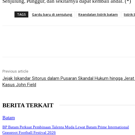
Senjulung, Punggur, dan sekitarnya dapat kembali andal. (*)
TAGS
Gardu baru di senjulung
Keandalan listrik batam
listri
Share
Previous article
Jejak Iskandar Sitorus dalam Pusaran Skandal Hukum hingga Jerat
Kasus John Field
BERITA TERKAIT
Batam
BP Batam Perkuat Pembinaan Talenta Muda Lewat Batam Prime International
Grassroot Football Festival 2026