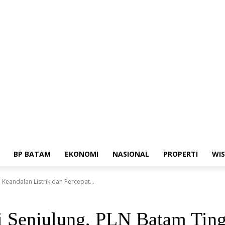
edia Siber
Standar Perlindungan Profesi Wartawan
BP BATAM
EKONOMI
NASIONAL
PROPERTI
WI
Keandalan Listrik dan Percepat...
di Senjulung, PLN Batam Ting