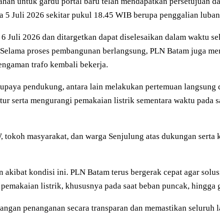
ahan untuk gardu portal baru telah mendapatkan persetujuan da
5 Juli 2026 sekitar pukul 18.45 WIB berupa penggalian lubang
 Juli 2026 dan ditargetkan dapat diselesaikan dalam waktu se
n. Selama proses pembangunan berlangsung, PLN Batam juga men
ngaman trafo kembali bekerja.
i upaya pendukung, antara lain melakukan pertemuan langsun
r serta mengurangi pemakaian listrik sementara waktu pada sa
tokoh masyarakat, dan warga Senjulung atas dukungan serta 
ibat kondisi ini. PLN Batam terus bergerak cepat agar solus
makaian listrik, khususnya pada saat beban puncak, hingga ga
an penanganan secara transparan dan memastikan seluruh lan