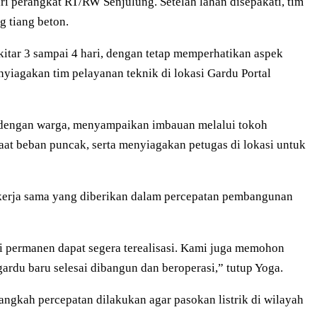
ri perangkat RT/RW Senjulung. Setelah lahan disepakati, tim
 tiang beton.
kitar 3 sampai 4 hari, dengan tetap memperhatikan aspek
yiagakan tim pelayanan teknik di lokasi Gardu Portal
g dengan warga, menyampaikan imbauan melalui tokoh
at beban puncak, serta menyiagakan petugas di lokasi untuk
kerja sama yang diberikan dalam percepatan pembangunan
i permanen dapat segera terealisasi. Kami juga memohon
rdu baru selesai dibangun dan beroperasi,” tutup Yoga.
gkah percepatan dilakukan agar pasokan listrik di wilayah