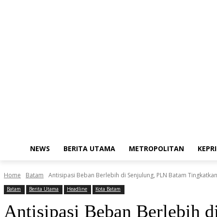
Saturday, August 8, 2026
Redaksi
Kode Etik Jurnalistik
Pedoman M
NEWS
BERITA UTAMA
METROPOLITAN
KEPRI
Home
Batam
Antisipasi Beban Berlebih di Senjulung, PLN Batam Tingkatkan 
Batam
Berita Utama
Headline
Kota Batam
Antisipasi Beban Berlebih 