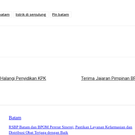
k batam
listrik di senjulung
Pln batam
 Halangi Penyidikan KPK
Terima Jajaran Pimpinan B
Batam
RSBP Batam dan BPOM Pererat Sinergi, Pastikan Layanan Kefarmasian dan
Distribusi Obat Terjaga dengan Baik