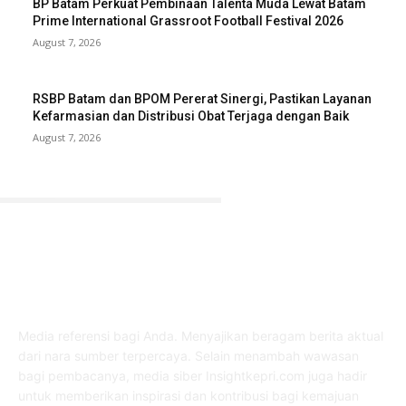
BP Batam Perkuat Pembinaan Talenta Muda Lewat Batam
Prime International Grassroot Football Festival 2026
August 7, 2026
RSBP Batam dan BPOM Pererat Sinergi, Pastikan Layanan
Kefarmasian dan Distribusi Obat Terjaga dengan Baik
August 7, 2026
ABOUT US
Media referensi bagi Anda. Menyajikan beragam berita aktual
dari nara sumber terpercaya. Selain menambah wawasan
bagi pembacanya, media siber Insightkepri.com juga hadir
untuk memberikan inspirasi dan kontribusi bagi kemajuan