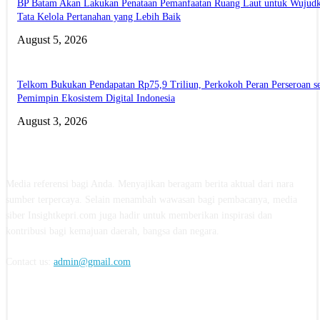
BP Batam Akan Lakukan Penataan Pemanfaatan Ruang Laut untuk Wujud
Tata Kelola Pertanahan yang Lebih Baik
August 5, 2026
Telkom Bukukan Pendapatan Rp75,9 Triliun, Perkokoh Peran Perseroan s
Pemimpin Ekosistem Digital Indonesia
August 3, 2026
ABOUT US
Media referensi bagi Anda. Menyajikan beragam berita aktual dari nara
sumber terpercaya. Selain menambah wawasan bagi pembacanya, media
siber Insightkepri.com juga hadir untuk memberikan inspirasi dan
kontribusi bagi kemajuan daerah, bangsa dan negara.
Contact us:
admin@gmail.com