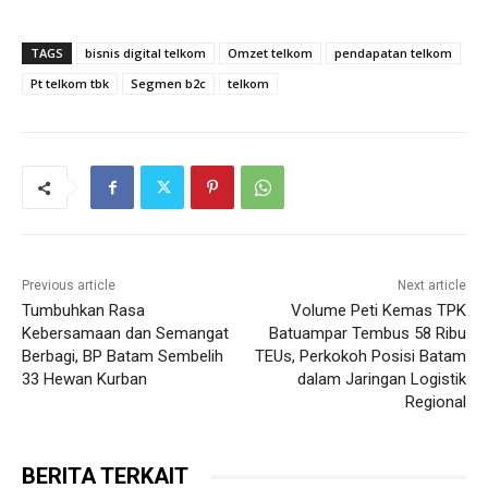
TAGS
bisnis digital telkom
Omzet telkom
pendapatan telkom
Pt telkom tbk
Segmen b2c
telkom
Previous article
Next article
Tumbuhkan Rasa
Volume Peti Kemas TPK
Kebersamaan dan Semangat
Batuampar Tembus 58 Ribu
Berbagi, BP Batam Sembelih
TEUs, Perkokoh Posisi Batam
33 Hewan Kurban
dalam Jaringan Logistik
Regional
BERITA TERKAIT