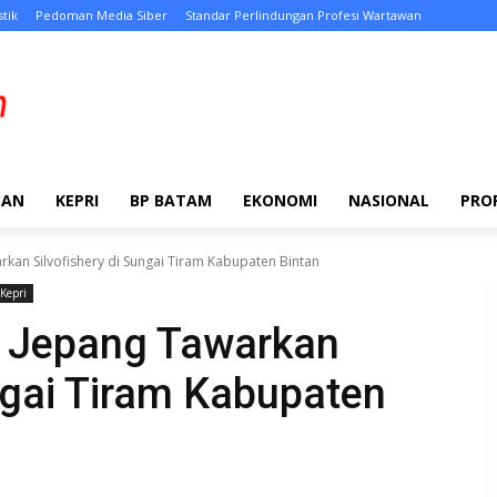
stik
Pedoman Media Siber
Standar Perlindungan Profesi Wartawan
TAN
KEPRI
BP BATAM
EKONOMI
NASIONAL
PRO
kan Silvofishery di Sungai Tiram Kabupaten Bintan
Kepri
 Jepang Tawarkan
ungai Tiram Kabupaten