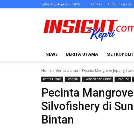
Saturday, August 8, 2026
Redaksi
Kode Etik Jurnali
NEWS
BERITA UTAMA
METROPOLI
Home
Berita Utama
Pecinta Mangrove Jepang Tawar
Berita Utama
Ekonomi
Ekonomi dan Bisnis
Headline
Pecinta Mangrove
Silvofishery di S
Bintan