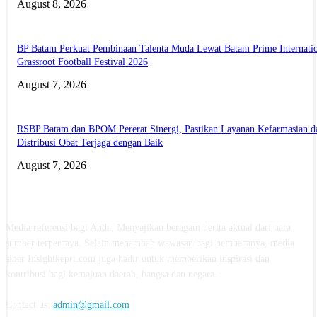
August 8, 2026
BP Batam Perkuat Pembinaan Talenta Muda Lewat Batam Prime Internati
Grassroot Football Festival 2026
August 7, 2026
RSBP Batam dan BPOM Pererat Sinergi, Pastikan Layanan Kefarmasian d
Distribusi Obat Terjaga dengan Baik
August 7, 2026
ABOUT US
Media referensi bagi Anda. Menyajikan beragam berita aktual dari nara
sumber terpercaya. Selain menambah wawasan bagi pembacanya, media
siber Insightkepri.com juga hadir untuk memberikan inspirasi dan
kontribusi bagi kemajuan daerah, bangsa dan negara.
Contact us:
admin@gmail.com