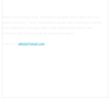
ABOUT US
Media referensi bagi Anda. Menyajikan beragam berita aktual dari nara
sumber terpercaya. Selain menambah wawasan bagi pembacanya, media
siber Insightkepri.com juga hadir untuk memberikan inspirasi dan
kontribusi bagi kemajuan daerah, bangsa dan negara.
Contact us:
admin@gmail.com
FOLLOW US
© insightkepri.com | 2024