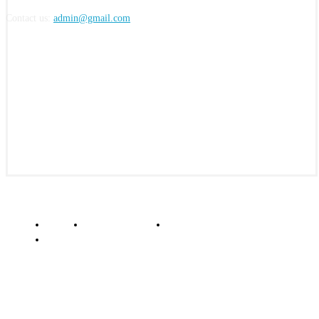
Contact us:
admin@gmail.com
FOLLOW US
© insightkepri.com | 2024
Redaksi
Kode Etik Jurnalistik
Pedoman Media Siber
Standar Perlindungan Profesi Wartawan