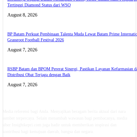
Tertinggi Diamond Status dari WSO
August 8, 2026
BP Batam Perkuat Pembinaan Talenta Muda Lewat Batam Prime Internati
Grassroot Football Festival 2026
August 7, 2026
RSBP Batam dan BPOM Pererat Sinergi, Pastikan Layanan Kefarmasian d
Distribusi Obat Terjaga dengan Baik
August 7, 2026
ABOUT US
Media referensi bagi Anda. Menyajikan beragam berita aktual dari nara
sumber terpercaya. Selain menambah wawasan bagi pembacanya, media
siber Insightkepri.com juga hadir untuk memberikan inspirasi dan
kontribusi bagi kemajuan daerah, bangsa dan negara.