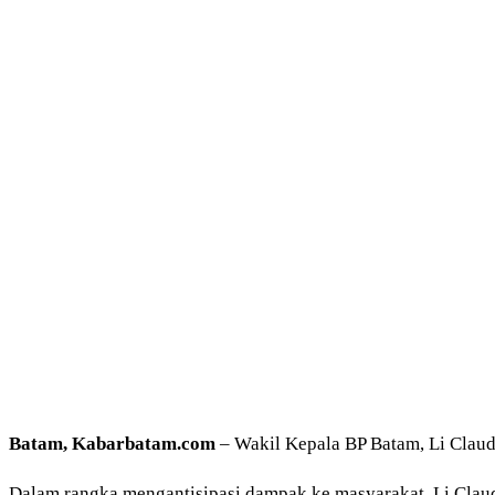
Batam, Kabarbatam.com
– Wakil Kepala BP Batam, Li Claudi
Dalam rangka mengantisipasi dampak ke masyarakat, Li Claud