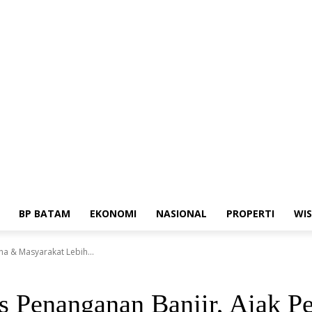
dia Siber
Standar Perlindungan Profesi Wartawan
BP BATAM
EKONOMI
NASIONAL
PROPERTI
WI
ha & Masyarakat Lebih...
ius Penanganan Banjir, Ajak 