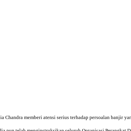
a Chandra memberi atensi serius terhadap persoalan banjir yang
ia pun telah menginstruksikan seluruh Organisasi Perangkat 