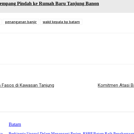
Rempang Pindah ke Rumah Baru Tanjung Banon
penanganan banjir
wakil kepala bp batam
n Fasos di Kawasan Tanjung
Komitmen Atasi Ba
Batam
ya
Berkinerja Unggul Dalam Menangani Pasien, RSBP Batam Raih Penghargaa