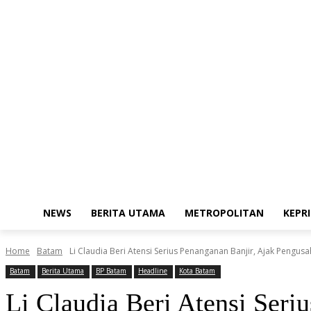
Sunday, August 9, 2026
Redaksi
Kode Etik Jurnalistik
Pedoman Me
NEWS
BERITA UTAMA
METROPOLITAN
KEPRI
Home
Batam
Li Claudia Beri Atensi Serius Penanganan Banjir, Ajak Pengusa
Batam
Berita Utama
BP Batam
Headline
Kota Batam
Li Claudia Beri Atensi Ser