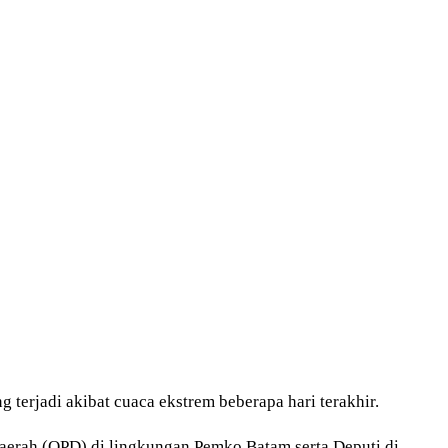
 terjadi akibat cuaca ekstrem beberapa hari terakhir.
Daerah (OPD) di lingkungan Pemko Batam serta Deputi di