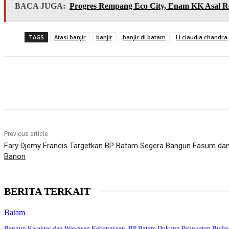
BACA JUGA:
Progres Rempang Eco City, Enam KK Asal 
TAGS
Atasi banjir
banjir
banjir di batam
Li claudia chandra
Share
Previous article
Fary Djemy Francis Targetkan BP Batam Segera Bangun Fasum da
Banon
BERITA TERKAIT
Batam
Bangun Karakter dan Wawasan Kebangsaan, BP Batam Dukung Penguatan Buda