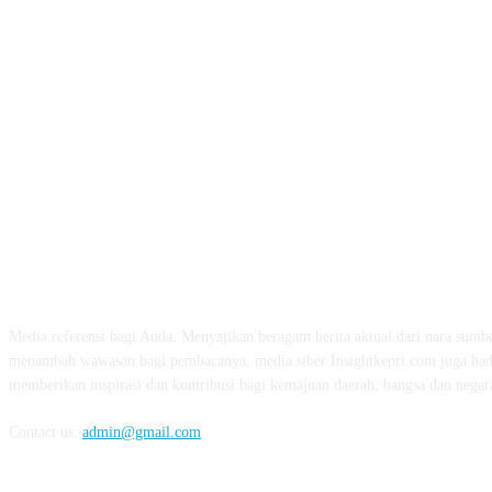
ABOUT US
Media referensi bagi Anda. Menyajikan beragam berita aktual dari nara sumbe
menambah wawasan bagi pembacanya, media siber Insightkepri.com juga had
memberikan inspirasi dan kontribusi bagi kemajuan daerah, bangsa dan negar
Contact us:
admin@gmail.com
FOLLOW US