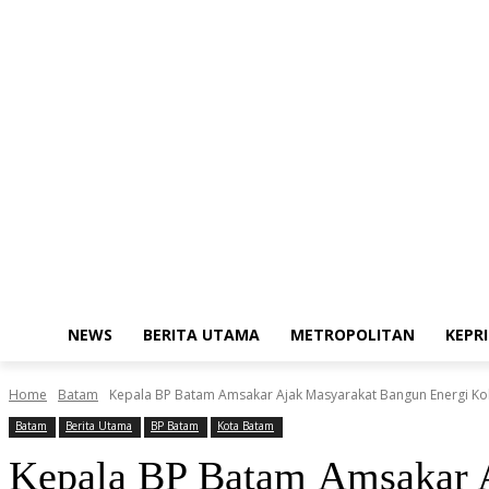
Friday, August 7, 2026
Redaksi
Kode Etik Jurnalistik
Pedoman Med
NEWS
BERITA UTAMA
METROPOLITAN
KEPRI
Home
Batam
Kepala BP Batam Amsakar Ajak Masyarakat Bangun Energi Ko
Batam
Berita Utama
BP Batam
Kota Batam
Kepala BP Batam Amsakar A