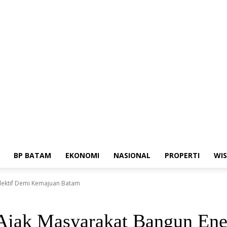
ia Siber
Standar Perlindungan Profesi Wartawan
BP BATAM
EKONOMI
NASIONAL
PROPERTI
WI
lektif Demi Kemajuan Batam
jak Masyarakat Bangun Ener