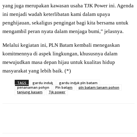
yang juga merupakan kawasan usaha TJK Power ini. Agenda
ini menjadi wadah keterlibatan kami dalam upaya
penghijauan, sekaligus pengingat bagi kita bersama untuk
mengambil peran nyata dalam menjaga bumi,” jelasnya.
Melalui kegiatan ini, PLN Batam kembali menegaskan
komitmennya di aspek lingkungan, khususnya dalam
mewujudkan masa depan hijau untuk kualitas hidup
masyarakat yang lebih baik. (*)
TAGS
gardu induk
gardu induk pln batam
penanaman pohon
Pln batam
pln batam tanam pohon
tanjung kasam
Tjk power