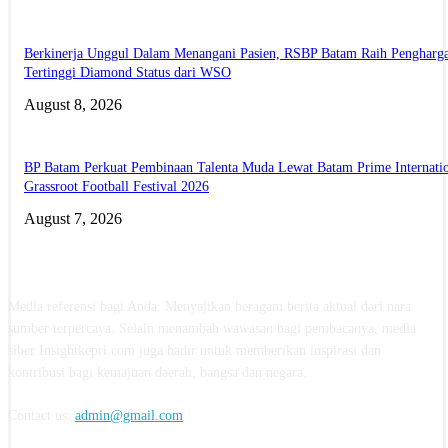
Berkinerja Unggul Dalam Menangani Pasien, RSBP Batam Raih Pengharg
Tertinggi Diamond Status dari WSO
August 8, 2026
BP Batam Perkuat Pembinaan Talenta Muda Lewat Batam Prime Internati
Grassroot Football Festival 2026
August 7, 2026
ABOUT US
Media referensi bagi Anda. Menyajikan beragam berita aktual dari nara
sumber terpercaya. Selain menambah wawasan bagi pembacanya, media
siber Insightkepri.com juga hadir untuk memberikan inspirasi dan
kontribusi bagi kemajuan daerah, bangsa dan negara.
Contact us:
admin@gmail.com