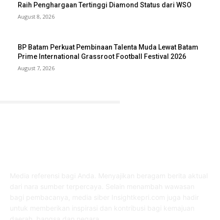
Raih Penghargaan Tertinggi Diamond Status dari WSO
August 8, 2026
BP Batam Perkuat Pembinaan Talenta Muda Lewat Batam
Prime International Grassroot Football Festival 2026
August 7, 2026
ABOUT US
Media referensi bagi Anda. Menyajikan beragam berita aktual
dari nara sumber terpercaya. Selain menambah wawasan
bagi pembacanya, media siber Insightkepri.com juga hadir
untuk memberikan inspirasi dan kontribusi bagi kemajuan
daerah, bangsa dan negara.