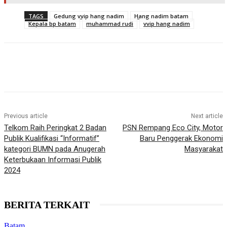
TAGS
Gedung vvip hang nadim
Hang nadim batam
Kepala bp batam
muhammad rudi
vvip hang nadim
Previous article
Next article
Telkom Raih Peringkat 2 Badan
PSN Rempang Eco City, Motor
Publik Kualifikasi “Informatif”
Baru Penggerak Ekonomi
kategori BUMN pada Anugerah
Masyarakat
Keterbukaan Informasi Publik
2024
BERITA TERKAIT
Batam