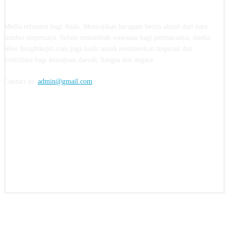
ABOUT US
Media referensi bagi Anda. Menyajikan beragam berita aktual dari nara
sumber terpercaya. Selain menambah wawasan bagi pembacanya, media
siber Insightkepri.com juga hadir untuk memberikan inspirasi dan
kontribusi bagi kemajuan daerah, bangsa dan negara.
Contact us:
admin@gmail.com
FOLLOW US
© insightkepri.com | 2024